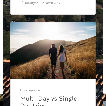
marilyne
20 avril 2017
Uncategorized
Multi-Day vs Single-
DayTrips