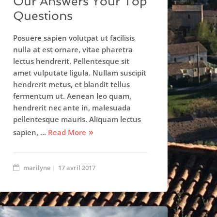
Our Answers Your Top
Questions
Posuere sapien volutpat ut facilisis
nulla at est ornare, vitae pharetra
lectus hendrerit. Pellentesque sit
amet vulputate ligula. Nullam suscipit
hendrerit metus, et blandit tellus
fermentum ut. Aenean leo quam,
hendrerit nec ante in, malesuada
pellentesque mauris. Aliquam lectus
sapien, …
Read More
marilyne
17 avril 2017