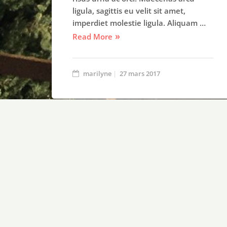
ligula, sagittis eu velit sit amet,
imperdiet molestie ligula. Aliquam …
Read More
marilyne
27 mars 2017
Awesome WordPress
Themes
Themovation