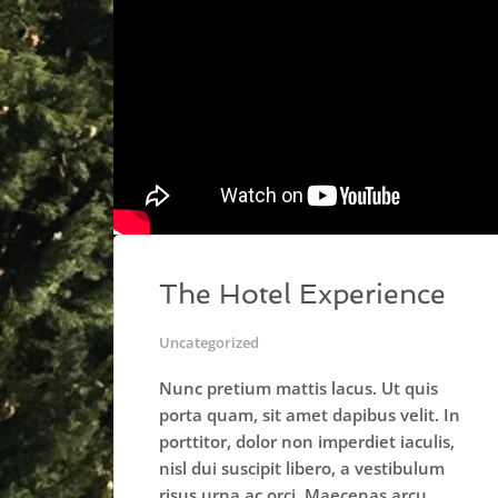
The Hotel Experience
Uncategorized
Nunc pretium mattis lacus. Ut quis
porta quam, sit amet dapibus velit. In
porttitor, dolor non imperdiet iaculis,
nisl dui suscipit libero, a vestibulum
risus urna ac orci. Maecenas arcu