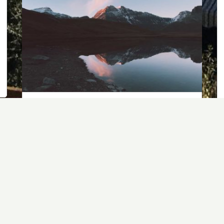
Uncategorized
Planning Your
Adventure
Mauris id sapien nec neque luctus
consequat quis sed tellus. Phasellus
blandit eros at justo rutrum, vel
posuere sapien volutpat. Ut facilisis
nulla at est ornare, vitae pharetra