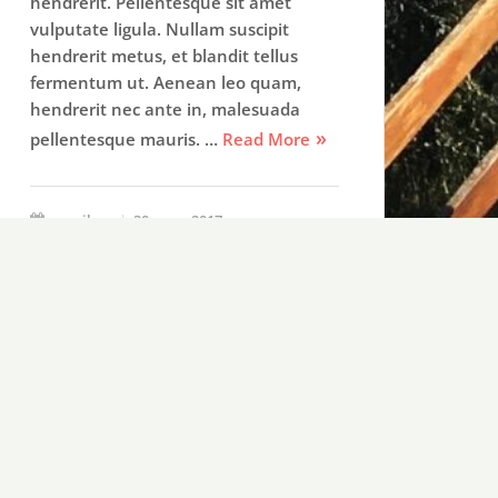
hendrerit. Pellentesque sit amet
vulputate ligula. Nullam suscipit
hendrerit metus, et blandit tellus
fermentum ut. Aenean leo quam,
hendrerit nec ante in, malesuada
pellentesque mauris. …
Read More
marilyne
30 mars 2017